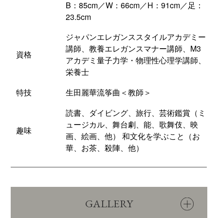
B：85cm／W：66cm／H：91cm／足：
23.5cm
ジャパンエレガンススタイルアカデミー
講師、教養エレガンスマナー講師、M3
資格
アカデミ量子力学・物理性心理学講師、
栄養士
特技
生田麗華流筝曲＜教師＞
読書、ダイビング、旅行、芸術鑑賞（ミ
ュージカル、舞台劇、能、歌舞伎、映
趣味
画、絵画、他） 和文化を学ぶこと（お
華、お茶、殺陣、他）
GALLERY