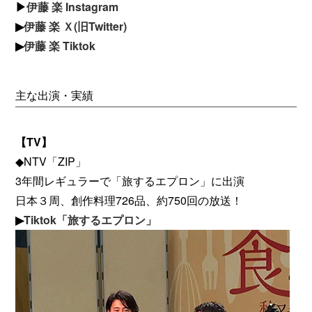
▶
伊藤 楽 Instagram
▶
伊藤 楽 Ｘ(旧Twitter)
▶
伊藤 楽 Tiktok
主な出演・実績
【TV】
◆NTV「ZIP」
3年間レギュラーで「旅するエプロン」に出演
日本３周、創作料理726品、約750回の放送！
▶
Tiktok「旅するエプロン」